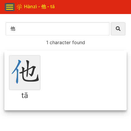
Hànzì - 他 - tā
1 character found
tā