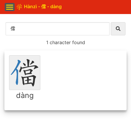
Hànzì - 儅 - dàng
1 character found
dàng