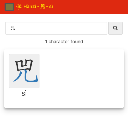
Hànzì - 兕 - sì
1 character found
sì