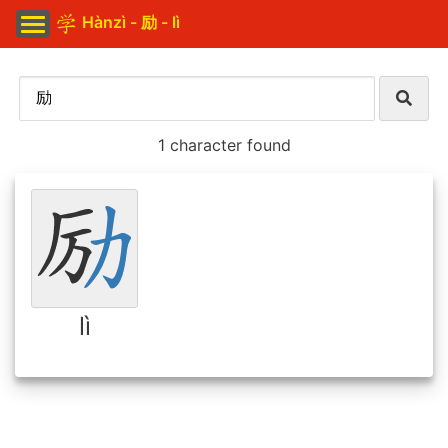
Hànzì - 励 - lì
1 character found
lì