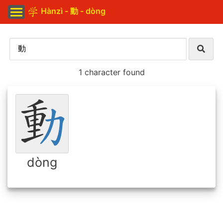
Hànzì - 動 - dòng
1 character found
dòng