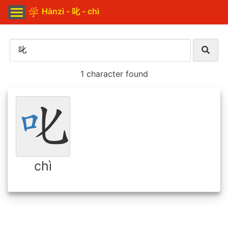
Hànzì - 叱 - chì
1 character found
chì