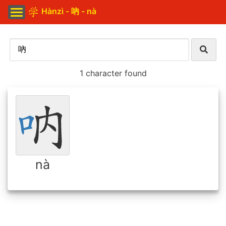
Hànzì - 吶 - nà
1 character found
nà