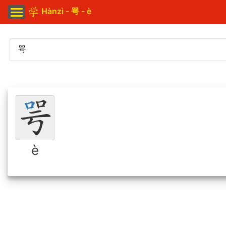
Hànzì - 咢 - è
è