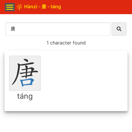
Hànzì - 唐 - táng
1 character found
táng