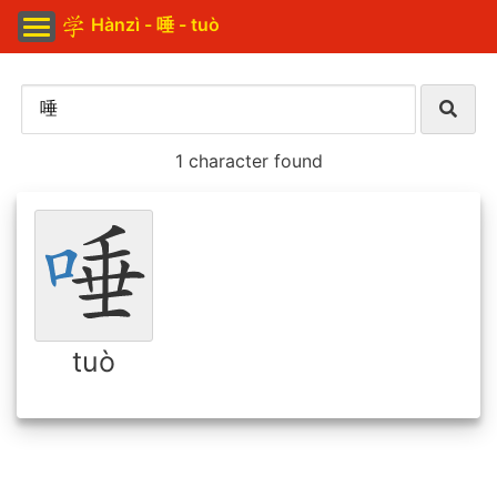
Hànzì - 唾 - tuò
1 character found
tuò