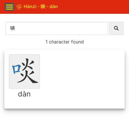
Hànzì - 啖 - dàn
1 character found
dàn