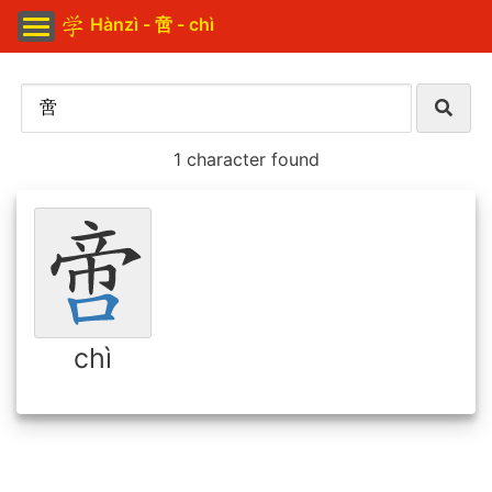
Hànzì - 啻 - chì
1 character found
chì