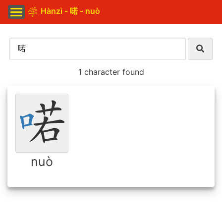
Hànzì - 喏 - nuò
1 character found
nuò