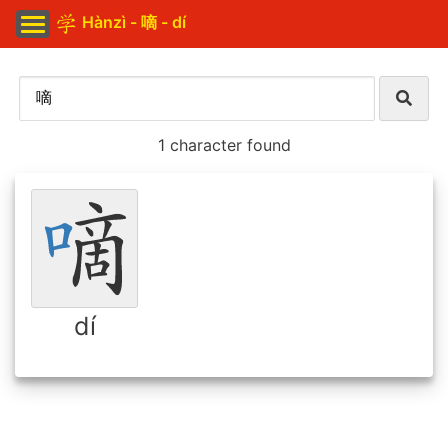
Hànzì - 嘀 - dí
1 character found
dí