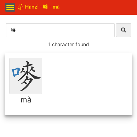
Hànzì - 嘜 - mà
1 character found
mà